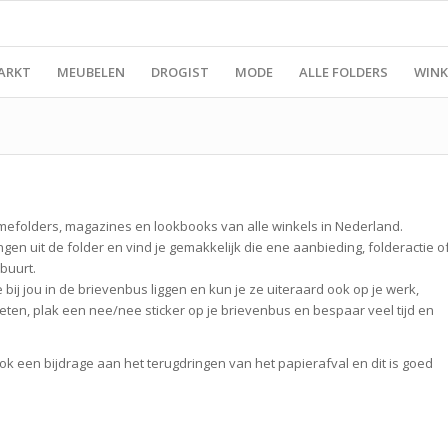
ARKT
MEUBELEN
DROGIST
MODE
ALLE FOLDERS
WINK
amefolders, magazines en lookbooks van alle winkels in Nederland.
gen uit de folder en vind je gemakkelijk die ene aanbieding, folderactie o
 buurt.
bij jou in de brievenbus liggen en kun je ze uiteraard ook op je werk,
rieten, plak een nee/nee sticker op je brievenbus en bespaar veel tijd en
ok een bijdrage aan het terugdringen van het papierafval en dit is goed