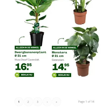
Page 1 of 14
1
2
3
›
»