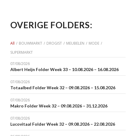
OVERIGE FOLDERS:
All
/
BOUWMARKT
/
DROGIST
/
MEUBELEN
/
MODE
/
SUPERMARKT
07/08/2026
Albert Heijn Folder Week 33 – 10.08.2026 – 16.08.2026
07/08/2026
Totaalbed Folder Week 32 – 09.08.2026 – 15.08.2026
07/08/2026
Makro Folder Week 32 – 09.08.2026 – 31.12.2026
07/08/2026
Lucovitaal Folder Week 32 – 09.08.2026 – 22.08.2026