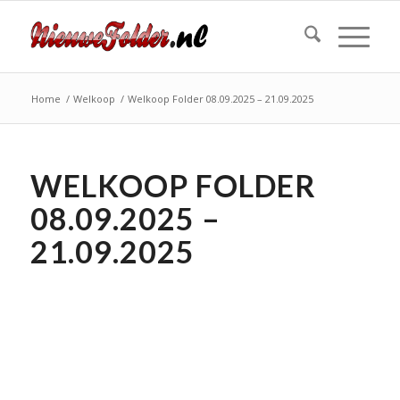
Home
/
Welkoop
/
Welkoop Folder 08.09.2025 – 21.09.2025
WELKOOP FOLDER
08.09.2025 –
21.09.2025