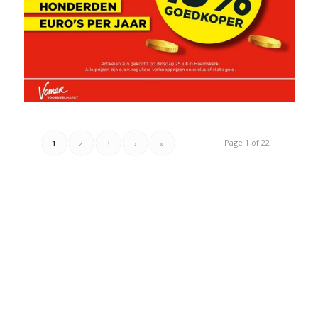
Page 1 of 22
1
2
3
›
»