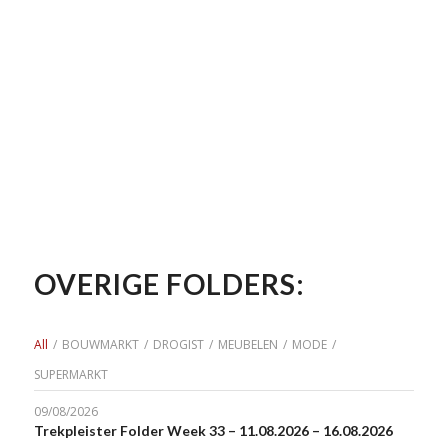
OVERIGE FOLDERS:
All
/
BOUWMARKT
/
DROGIST
/
MEUBELEN
/
MODE
/
SUPERMARKT
09/08/2026
Trekpleister Folder Week 33 – 11.08.2026 – 16.08.2026