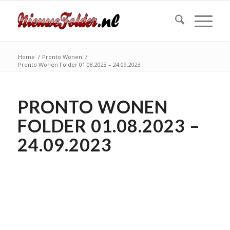
Home
/
Pronto Wonen
/
Pronto Wonen Folder 01.08.2023 – 24.09.2023
PRONTO WONEN
FOLDER 01.08.2023 –
24.09.2023