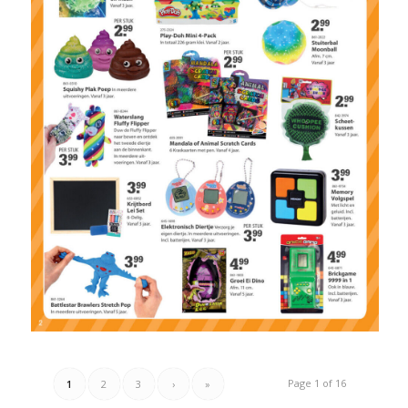
Page 1 of 16
1
2
3
›
»