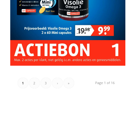
Page 1 of 16
1
2
3
›
»