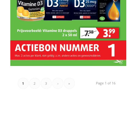
Page 1 of 16
1
2
3
›
»