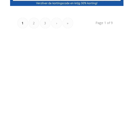
Page 1 of 9
1
2
3
›
»