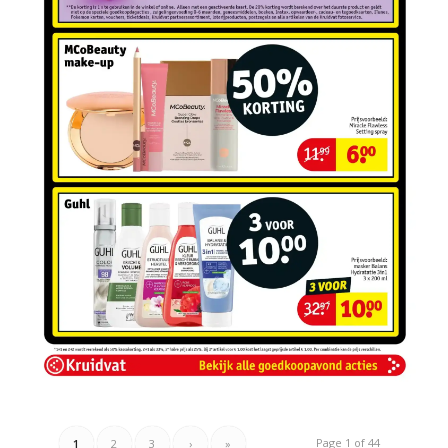
Page 1 of 44
1
2
3
›
»