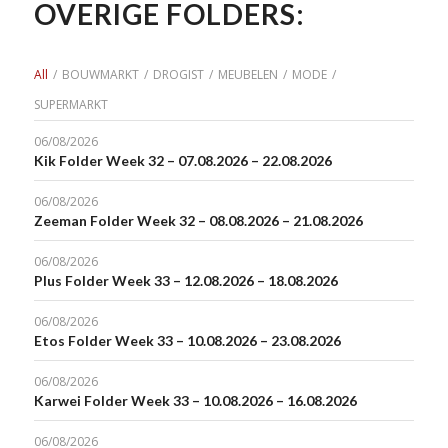
OVERIGE FOLDERS:
All
/
BOUWMARKT
/
DROGIST
/
MEUBELEN
/
MODE
/
SUPERMARKT
06/08/2026
Kik Folder Week 32 – 07.08.2026 – 22.08.2026
06/08/2026
Zeeman Folder Week 32 – 08.08.2026 – 21.08.2026
06/08/2026
Plus Folder Week 33 – 12.08.2026 – 18.08.2026
06/08/2026
Etos Folder Week 33 – 10.08.2026 – 23.08.2026
06/08/2026
Karwei Folder Week 33 – 10.08.2026 – 16.08.2026
06/08/2026