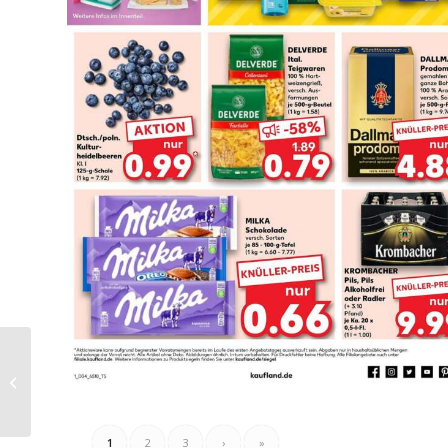
Vanilia Folder
22.08.2023 – 31.08.2023
1
2
3
›
»