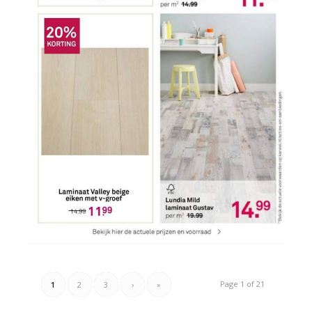
Page 1 of 21
1
2
3
›
»