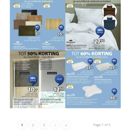
Page 1 of 6
1
2
3
›
»