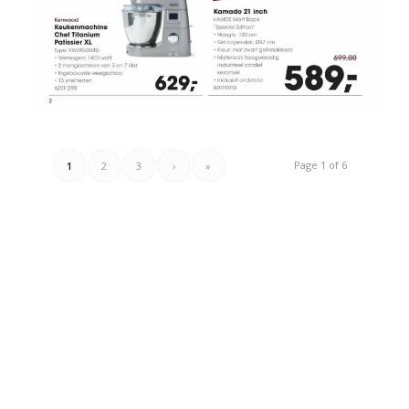
Page 1 of 6
1
2
3
›
»