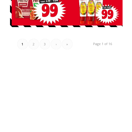
Page 1 of 16
1
2
3
›
»