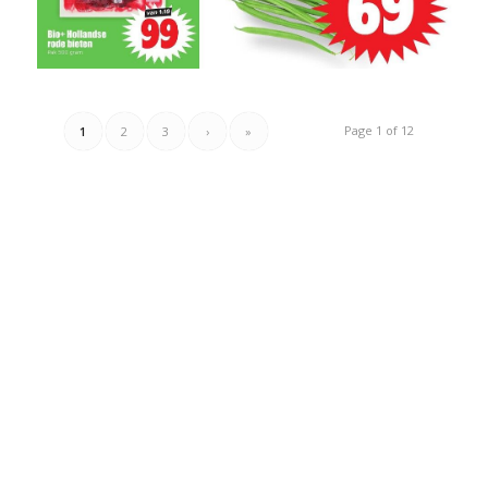
Page 1 of 12
1
2
3
›
»