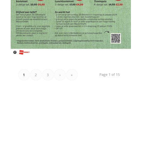
Page 1 of 15
1
2
3
›
»