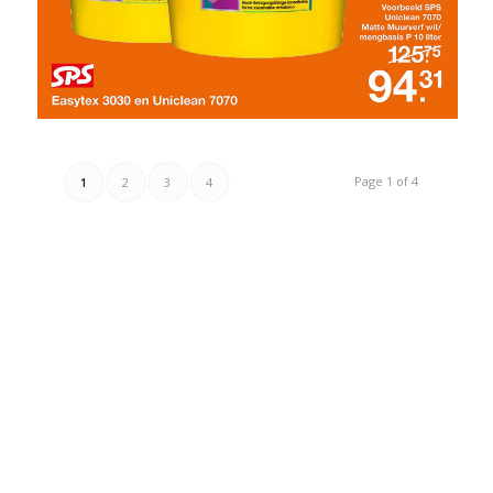
Page 1 of 4
1
2
3
4